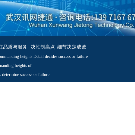
注品质与服务 决胜制高点 细节决定成败
mmanding heights Detail decides success or failure
anding heights of
ls determine success or failure